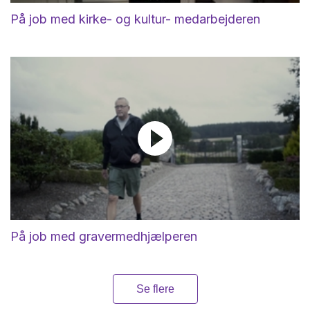
På job med kirke- og kultur- medarbejderen
På job med gravermedhjælperen
Se flere