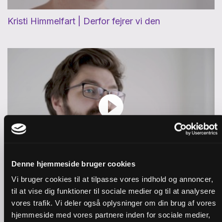
Kristi Himmelfart | Derfor fejrer vi den
Denne hjemmeside bruger cookies
Pinse | Hvem er Helligånden?
Vi bruger cookies til at tilpasse vores indhold og annoncer,
til at vise dig funktioner til sociale medier og til at analysere
vores trafik. Vi deler også oplysninger om din brug af vores
hjemmeside med vores partnere inden for sociale medier,