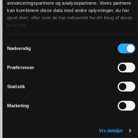
annonceringspartnere og analysepartnere. Vores partnere
kan kombinere disse data med andre oplysninger, du har
givet dem, eller som de har indsamlet fra din brug af deres
tjenester.
Samtykkevalg
Nødvendig
Præferencer
Pinse | Derfor fejrer vi den
Statistik
Marketing
Vis detaljer