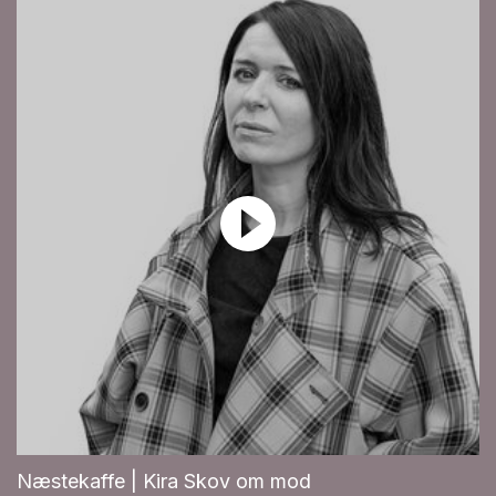
Næstekaffe | Kira Skov om mod