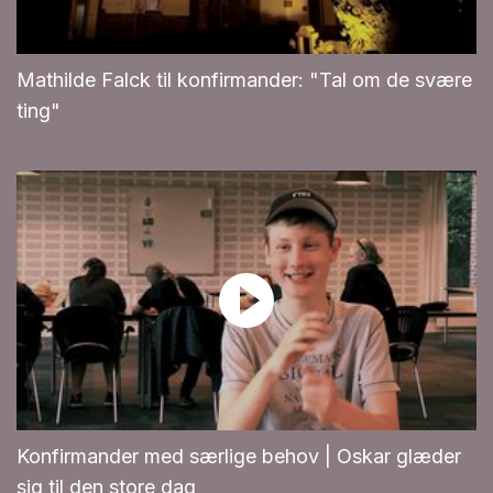
Mathilde Falck til konfirmander: "Tal om de svære
ting"
Konfirmander med særlige behov | Oskar glæder
sig til den store dag