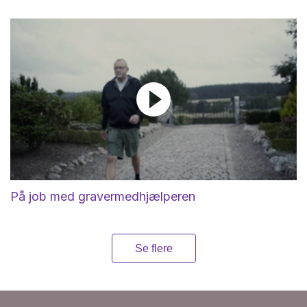
På job med gravermedhjælperen
Se flere