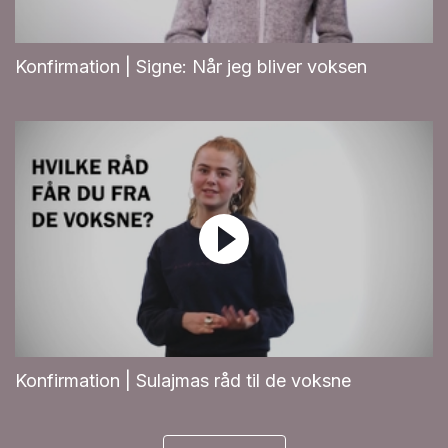
Konfirmation | Signe: Når jeg bliver voksen
Konfirmation | Sulajmas råd til de voksne