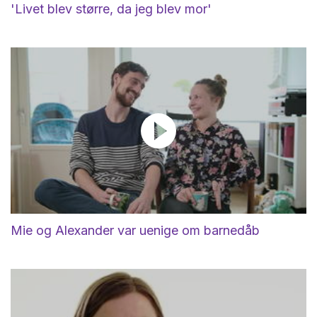
'Livet blev større, da jeg blev mor'
Mie og Alexander var uenige om barnedåb