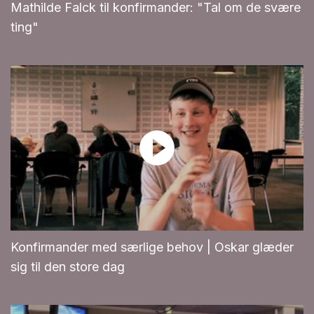
Mathilde Falck til konfirmander: "Tal om de svære
ting"
Konfirmander med særlige behov | Oskar glæder
sig til den store dag