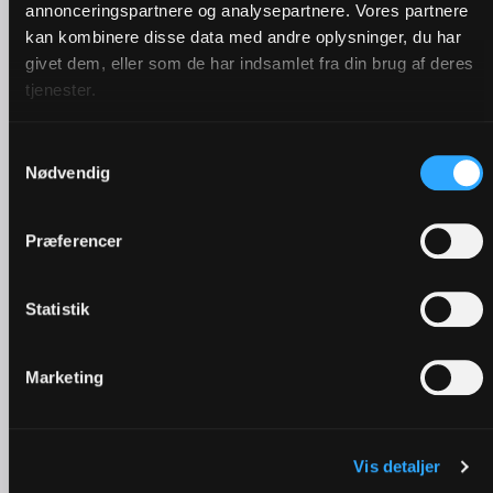
annonceringspartnere og analysepartnere. Vores partnere
kan kombinere disse data med andre oplysninger, du har
givet dem, eller som de har indsamlet fra din brug af deres
tjenester.
Lasse mistede sin datter: 'Venner og familie bar
Samtykkevalg
Nødvendig
os, da vi ikke selv kunne stå'
Præferencer
Statistik
Marketing
Vis detaljer