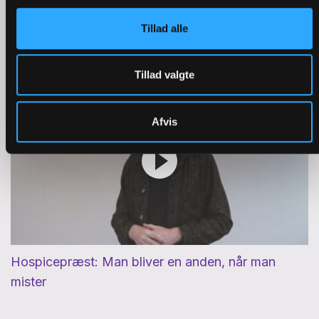
Birte blev alene efter 50 års ægteskab: 'Vist er det
Tillad alle
naturligt, men det er tungt alligevel'
Tillad valgte
Afvis
Hospicepræst: Man bliver en anden, når man
mister