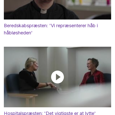
Beredskabspræsten: 'Vi repræsenterer håb i
håbløsheden'
Hospitalspræsten: 'Det vigtigste er at lytte'