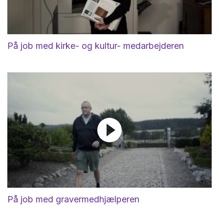
På job med kirke- og kultur- medarbejderen
På job med gravermedhjælperen