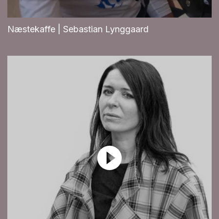
Næstekaffe | Sebastian Lynggaard