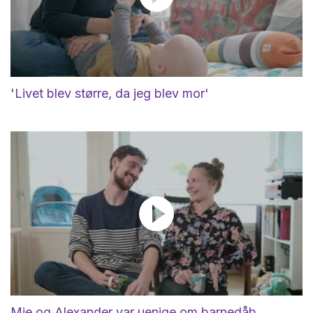
'Livet blev større, da jeg blev mor'
Mie og Alexander var uenige om barnedåb