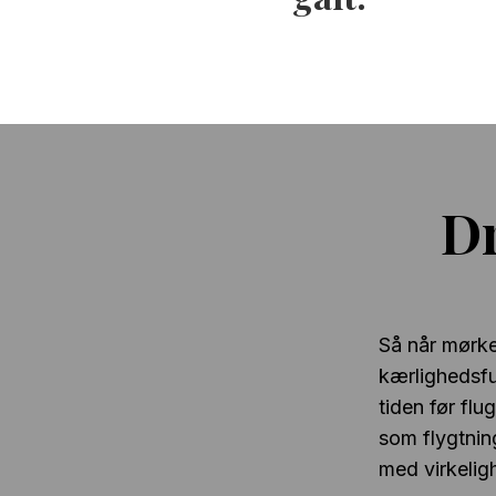
D
Så når mørke
kærlighedsfu
tiden før fl
som flygtnin
med virkelig