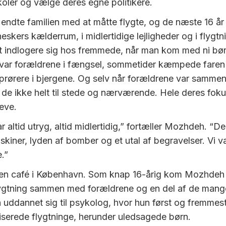
oler og vælge deres egne politikere.
 endte familien med at måtte flygte, og de næste 16 år
skers kælderrum, i midlertidige lejligheder og i flygtn
at indlogere sig hos fremmede, når man kom med ni bør
var forældrene i fængsel, sommetider kæmpede fare
rørere i bjergene. Og selv når forældrene var samme
 de ikke helt til stede og nærværende. Hele deres fokus
eve.
r altid utryg, altid midlertidig,” fortæller Mozhdeh. “De
kiner, lyden af bomber og et utal af begravelser. Vi va
e.”
 en café i København. Som knap 16-årig kom Mozhdeh 
ygtning sammen med forældrene og en del af de mang
n uddannet sig til psykolog, hvor hun først og fremmes
serede flygtninge, herunder uledsagede børn.