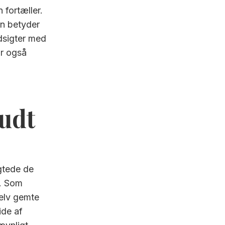
 fortæller.
en betyder
udsigter med
ar også
kudt
ygtede de
r. Som
selv gemte
ide af