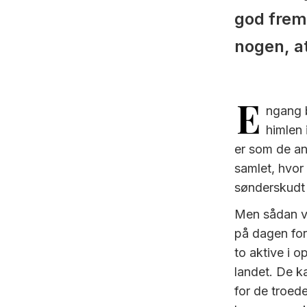
god fremt
nogen, a
E
ngang b
himlen 
er som de an
samlet, hvor
sønderskudt 
Men sådan va
på dagen for
to aktive i 
landet. De k
for de troede