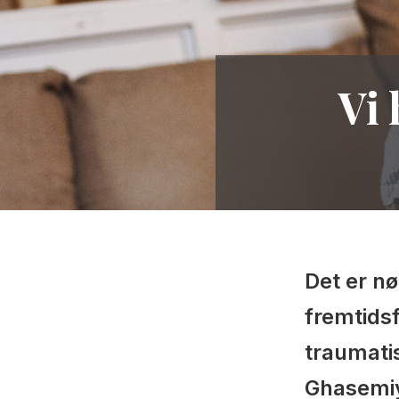
Vi
Det er n
fremtidsf
traumati
Ghasemiy