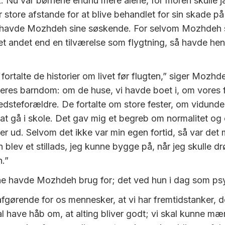
. Nu var børnene endnu mere alene, for moren skulle j
store afstande for at blive behandlet for sin skade på 
 havde Mozhdeh sine søskende. For selvom Mozhdeh s
t andet end en tilværelse som flygtning, så havde he
ortalte de historier om livet før flugten,” siger Mozhd
deres barndom: om de huse, vi havde boet i, om vores
edsteforældre. De fortalte om store fester, om vidunde
 at gå i skole. Det gav mig et begreb om normalitet o
v ser ud. Selvom det ikke var min egen fortid, så var det 
n blev et stillads, jeg kunne bygge på, når jeg skulle
n.”
 havde Mozhdeh brug for; det ved hun i dag som ps
afgørende for os mennesker, at vi har fremtidstanker, d
kal have håb om, at alting bliver godt; vi skal kunne mær