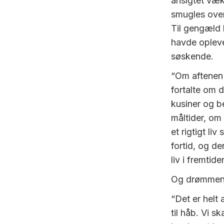
ansigtet væk
smugles over 
Til gengæld
havde opleve
søskende.
“Om aftenen f
fortalte om 
kusiner og b
måltider, om
et rigtigt li
fortid, og de
liv i fremtide
Og drømmene
“Det er helt 
til håb. Vi s