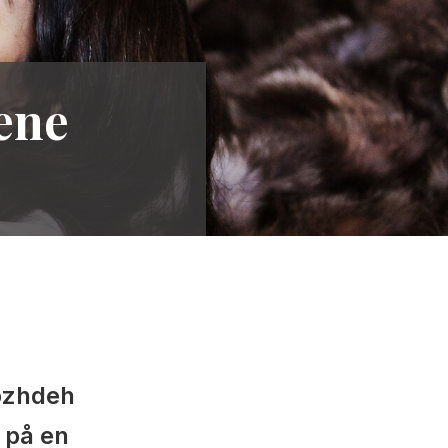
ene
ozhdeh
 på en