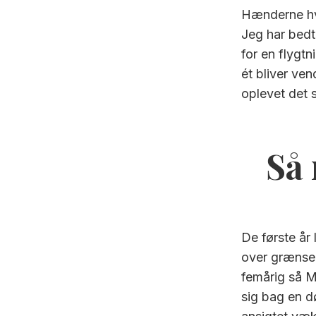
Hænderne hvi
Jeg har bedt
for en flygtn
ét bliver ve
oplevet det s
Så 
De første år 
over grænsen
femårig så M
sig bag en d