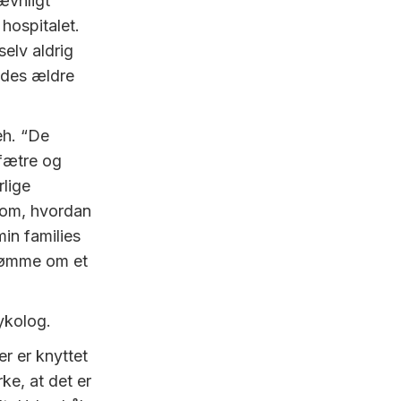
ævnligt
hospitalet.
elv aldrig
ndes ældre
eh. “De
 fætre og
rlige
g om, hvordan
min families
 drømme om et
ykolog.
er er knyttet
ke, at det er