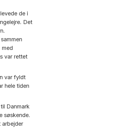
 levede de i
ingelejre. Det
n.
n sammen
n med
 var rettet
n var fyldt
r hele tiden
til Danmark
e søskende.
t arbejder