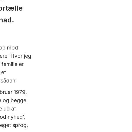
ortælle
emad.
å op mod
ære. Hvor jeg
familie er
 et
 sådan.
bruar 1979,
re og begge
e ud af
god nyhed’,
 eget sprog,