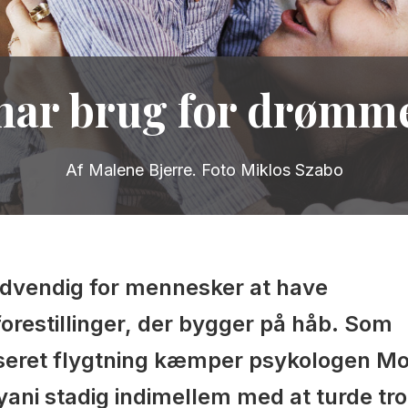
 har brug for drømm
Af Malene Bjerre. Foto Miklos Szabo
ødvendig for mennesker at have
orestillinger, der bygger på håb. Som
seret flygtning kæmper psykologen M
ani stadig indimellem med at turde tro