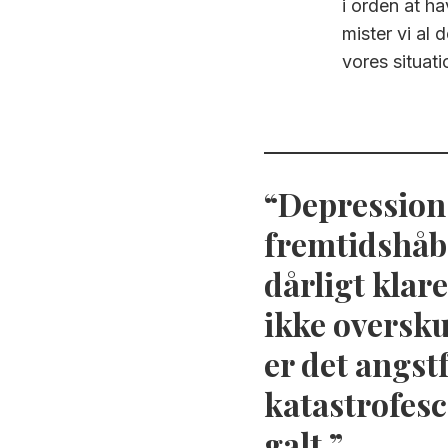
i orden at h
mister vi al 
vores situati
Depression 
fremtidshåb.
dårligt klar
ikke oversku
er det angst
katastrofesc
galt.