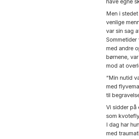
have egne sk
Men i stedet
venlige menne
var sin sag 
Sommetider 
med andre op
børnene, var
mod at overl
“Min nutid va
med flyvemas
til begravels
Vi sidder på
som kvotefl
I dag har hu
med traumati