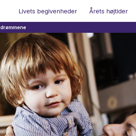
Livets begivenheder
Årets højtider
or drømmene