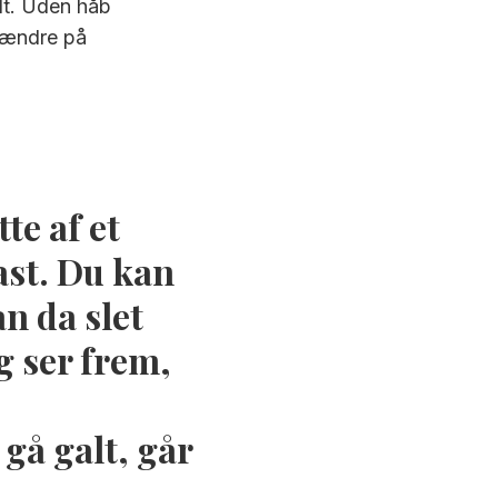
ldt. Uden håb
g ændre på
e af et
ast. Du kan
n da slet
g ser frem,
 gå galt, går