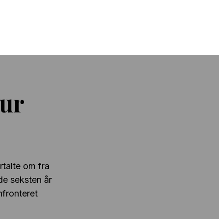
ur
rtalte om fra
de seksten år
fronteret