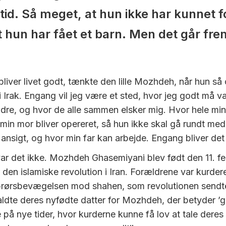
id. Så meget, at hun ikke har kunnet f
t hun har fået et barn. Men det går fr
liver livet godt, tænkte den lille Mozhdeh, når hun s
i Irak. Engang vil jeg være et sted, hvor jeg godt må v
dre, og hvor de alle sammen elsker mig. Hvor hele min 
 min mor bliver opereret, så hun ikke skal gå rundt med
ansigt, og hvor min far kan arbejde. Engang bliver det
r det ikke. Mozhdeh Ghasemiyani blev født den 11. fe
 den islamiske revolution i Iran. Forældrene var kurde
oprørsbevægelsen mod shahen, som revolutionen sendt
aldte deres nyfødte datter for Mozhdeh, der betyder ’
 på nye tider, hvor kurderne kunne få lov at tale deres