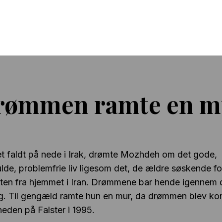
rømmen ramte en m
t faldt på nede i Irak, drømte Mozhdeh om det gode,
lde, problemfrie liv ligesom det, de ældre søskende fo
ugten fra hjemmet i Iran. Drømmene bar hende igennem 
g. Til gengæld ramte hun en mur, da drømmen blev kon
heden på Falster i 1995.