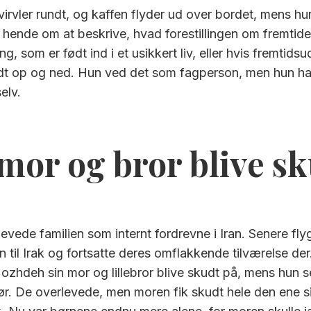
rvler rundt, og kaffen flyder ud over bordet, mens hun
 hende om at beskrive, hvad forestillingen om fremtid
ing, som er født ind i et usikkert liv, eller hvis fremtids
ndt op og ned. Hun ved det som fagperson, men hun h
elv.
mor og bror blive s
levede familien som internt fordrevne i Iran. Senere fl
 til Irak og fortsatte deres omflakkende tilværelse de
ozhdeh sin mor og lillebror blive skudt på, mens hun 
ør. De overlevede, men moren fik skudt hele den ene s