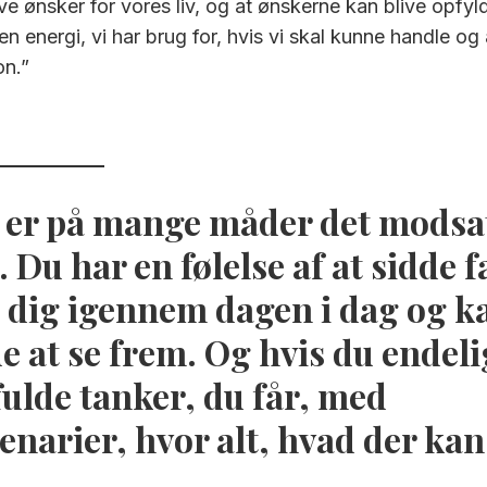
ave ønsker for vores liv, og at ønskerne kan blive opfy
den energi, vi har brug for, hvis vi skal kunne handle o
on.”
er på mange måder det modsatt
 Du har en følelse af at sidde f
e dig igennem dagen i dag og ka
e at se frem. Og hvis du endeli
fulde tanker, du får, med
enarier, hvor alt, hvad der kan