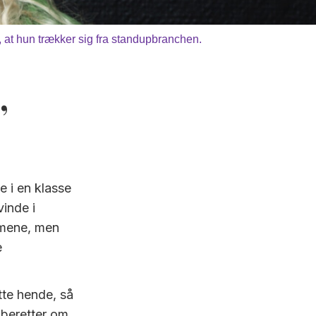
 at hun trækker sig fra standupbranchen.
”
e i en klasse
inde i
l mene, men
e
tte hende, så
 beretter om