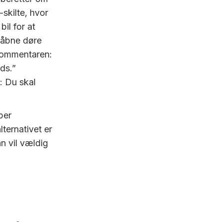
skilte, hvor
il for at
 åbne døre
kommentaren:
ds.”
: Du skal
per
ternativet er
n vil vældig