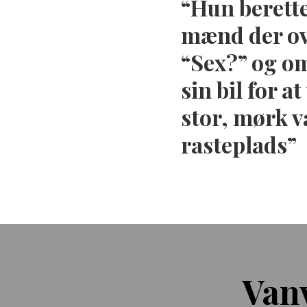
Hun berett
mænd der ove
“Sex?” og om
sin bil for 
stor, mørk 
rasteplads
Van