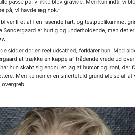
ulle passe på, vi ikke blev gravide. Men kun indtil vi bl
sse på, vi havde æg nok.”
bliver liret af i en rasende fart, og testpublikummet gri
 Søndergaard er hurtig og underholdende, men det er 
ov.
nde sidder der en reel udsathed, forklarer hun. Med ald
rgaard at trække en kappe af frådende vrede ud over
r hun skabt sig endnu et lag af humor og ironi, der får
 lettere. Men kernen er en smertefuld grundfølelse af at
 overgreb.