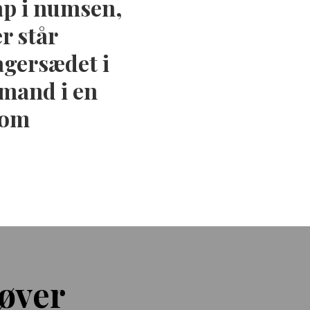
lap i numsen,
r står
agersædet i
 mand i en
tom
øver