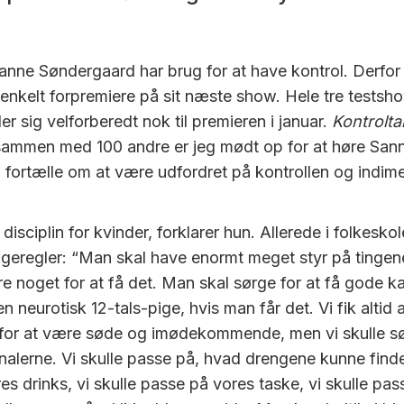
Sanne Søndergaard har brug for at have kontrol. Derfor
 enkelt forpremiere på sit næste show. Hele tre testsh
øler sig velforberedt nok til premieren i januar.
Kontrolt
sammen med 100 andre er jeg mødt op for at høre San
fortælle om at være udfordret på kontrollen og indime
 disciplin for kvinder, forklarer hun. Allerede i folkesko
igeregler: “Man skal have enormt meget styr på tinge
e noget for at få det. Man skal sørge for at få gode ka
 neurotisk 12-tals-pige, hvis man får det. Vi fik altid at
e for at være søde og imødekommende, men vi skulle 
nalerne. Vi skulle passe på, hvad drengene kunne finde 
es drinks, vi skulle passe på vores taske, vi skulle pa