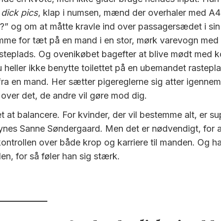
e
dick pics
, klap i numsen, mænd der overhaler med A4-
?” og om at måtte kravle ind over passagersædet i sin b
mme for tæt på en mand i en stor, mørk varevogn med
steplads. Og ovenikøbet bagefter at blive mødt med 
 heller ikke benytte toilettet på en ubemandet rastepla
 fra en mand. Her sætter pigereglerne sig atter igennem
 over det, de andre vil gøre mod dig.
et at balancere. For kvinder, der vil bestemme alt, er su
 synes Sanne Søndergaard. Men det er nødvendigt, for al
kontrollen over både krop og karriere til manden. Og ha
n, for så føler han sig stærk.