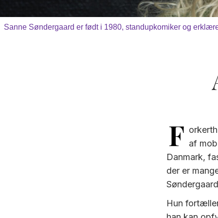
Sanne Søndergaard er født i 1980, standupkomiker og erklæret 
F
orkerth
af mobb
Danmark, fas
der er mange
Søndergaard 
Hun fortælle
han kan opfy