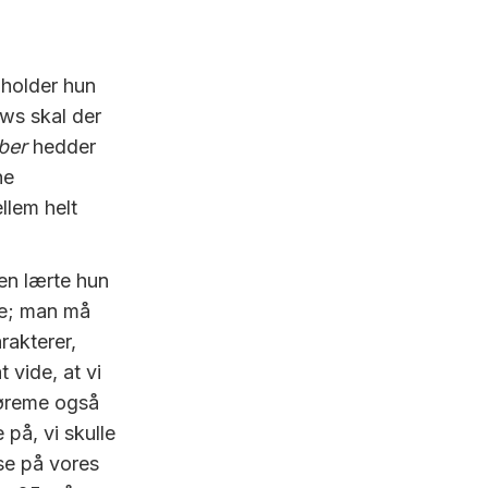
 holder hun
ows skal der
aber
hedder
ne
llem helt
len lærte hun
ne; man må
rakterer,
 vide, at vi
søreme også
på, vi skulle
sse på vores