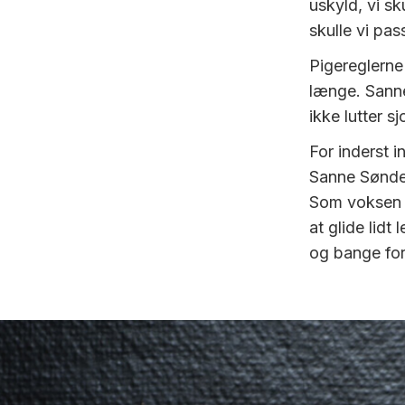
uskyld, vi sk
skulle vi pa
Pigereglerne 
længe. Sanne
ikke lutter sj
For inderst i
Sanne Sønde
Som voksen ha
at glide lidt
og bange for