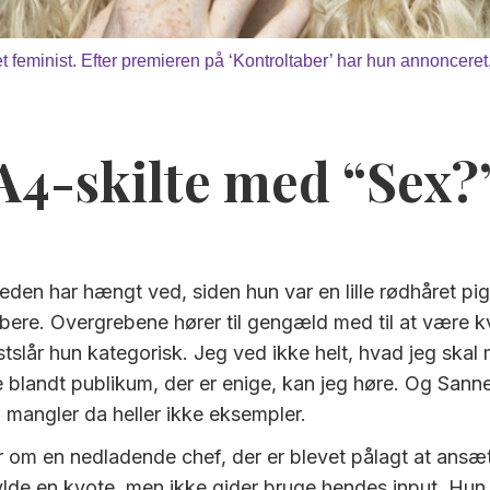
feminist. Efter premieren på ‘Kontroltaber’ har hun annonceret,
A4-skilte med “Sex?
eden har hængt ved, siden hun var en lille rødhåret pig
ere. Overgrebene hører til gengæld med til at være kv
tslår hun kategorisk. Jeg ved ikke helt, hvad jeg ska
 blandt publikum, der er enige, kan jeg høre. Og Sann
mangler da heller ikke eksempler.
r om en nedladende chef, der er blevet pålagt at ansæ
lde en kvote, men ikke gider bruge hendes input. Hun