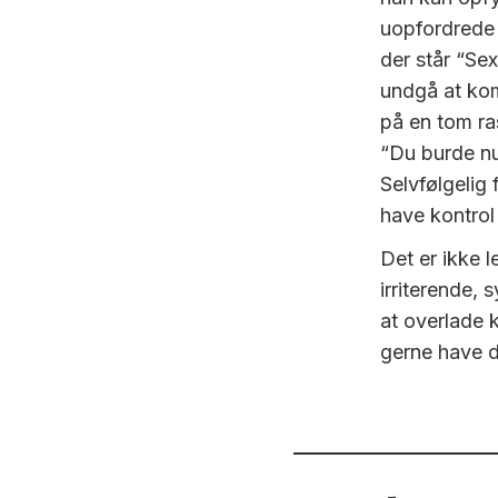
uopfordred
der står “Sex
undgå at ko
på en tom ra
“Du burde nu
Selvfølgelig
have kontrol
Det er ikke l
irriterende,
at overlade 
gerne have de