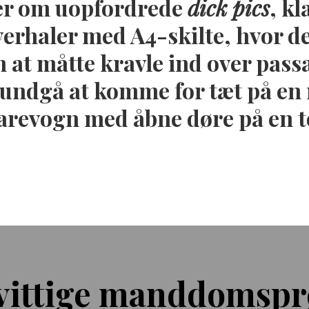
er om uopfordrede
dick pics
, k
rhaler med A4-skilte, hvor de
 at måtte kravle ind over pass
at undgå at komme for tæt på en
varevogn med åbne døre på en 
vittige manddomspr