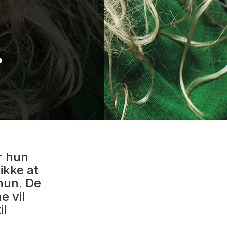
r
r hun
ikke at
 hun. De
e vil
il