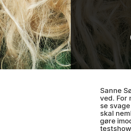
Sanne Sø
ved. For
se svage 
skal nem
gøre imod
testshow