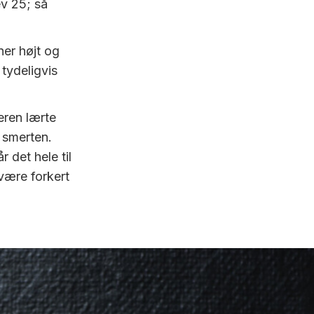
ev 25; så
ner højt og
tydeligvis
eren lærte
 smerten.
 det hele til
 være forkert