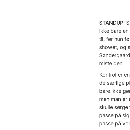
STANDUP
: 
ikke bare en
til, før hun f
showet, og 
Søndergaard 
miste den.
Kontrol er en
de særlige p
bare ikke gør
men man er en
skulle sørg
passe på sig
passe på vor