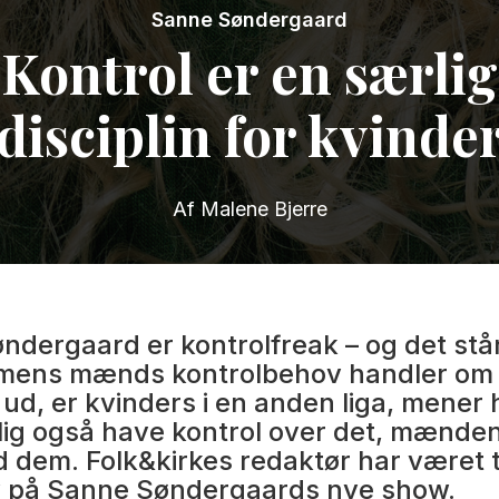
Sanne Søndergaard
Kontrol er en særlig
disciplin for kvinde
Af Malene Bjerre
ndergaard er kontrolfreak – og det stå
 mens mænds kontrolbehov handler om 
ud, er kvinders i en anden liga, mener
lig også have kontrol over det, mænden
 dem. Folk&kirkes redaktør har været t
 på Sanne Søndergaards nye show.